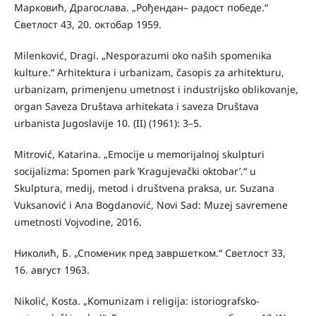
Марковић, Драгослава. „Рођендан– радост победе.“
Светлост 43, 20. октобар 1959.
Milenković, Dragi. „Nesporazumi oko naših spomenika
kulture.“ Arhitektura i urbanizam, časopis za arhitekturu,
urbanizam, primenjenu umetnost i industrijsko oblikovanje,
organ Saveza Društava arhitekata i saveza Društava
urbanista Jugoslavije 10. (II) (1961): 3–5.
Mitrović, Katarina. „Emocije u memorijalnoj skulpturi
socijalizma: Spomen park ’Kragujevački oktobar’.“ u
Skulptura, medij, metod i društvena praksa, ur. Suzana
Vuksanović i Ana Bogdanović, Novi Sad: Muzej savremene
umetnosti Vojvodine, 2016.
Николић, Б. „Споменик пред завршетком.“ Светлост 33,
16. август 1963.
Nikolić, Kosta. „Komunizam i religija: istoriografsko-