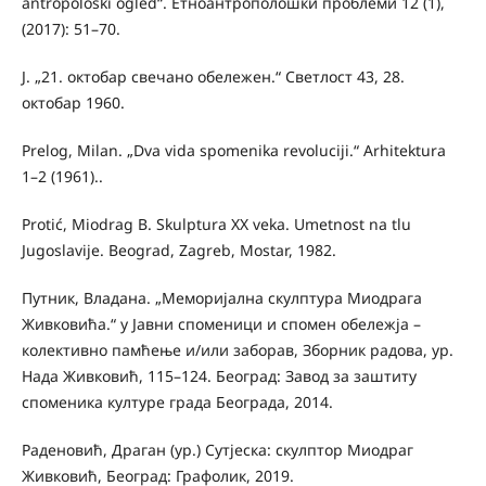
antropološki ogled“. Етноантрополошки проблеми 12 (1),
(2017): 51–70.
Ј. „21. октобар свечано обележен.“ Светлост 43, 28.
октобар 1960.
Prelog, Milan. „Dva vida spomenika revoluciji.“ Arhitektura
1–2 (1961)..
Protić, Miodrag B. Skulptura XX veka. Umetnost na tlu
Jugoslavije. Beograd, Zagreb, Mostar, 1982.
Путник, Владана. „Меморијална скулптура Миодрага
Живковића.“ у Јавни споменици и спомен обележја –
колективно памћење и/или заборав, Зборник радова, ур.
Нада Живковић, 115–124. Београд: Завод за заштиту
споменика културе града Београда, 2014.
Раденовић, Драган (ур.) Сутјеска: скулптор Миодраг
Живковић, Београд: Графолик, 2019.