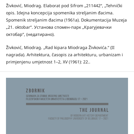
Živković, Miodrag. Elaborat pod šifrom „211442“, „Tehnički
opis. Idejna koncepcija spomenika strelјanim đacima.
Spomenik strelјanim đacima (1961a). Dokumentacija Muzeja
„21. oktobar“. Установа спомен-парк „Крагујевачки
октобар“, (недатирано).
Živković, Miodrag. „Rad kipara Miodraga Živkovića.“ (II
nagrada). Arhitektura, časopis za arhitekturu, urbanizam i
primjenjenu umjetnost 1–2, XV (1961): 22..