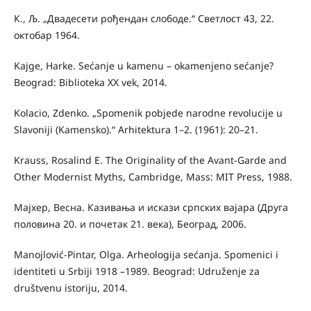
К., Љ. „Двадесети рођендан слободе.“ Светлост 43, 22.
октобар 1964.
Kajge, Harke. Sećanje u kamenu – okamenjeno sećanje?
Beograd: Biblioteka XX vek, 2014.
Kolacio, Zdenko. „Spomenik pobjede narodne revolucije u
Slavoniji (Kamensko).“ Arhitektura 1–2. (1961): 20–21.
Krauss, Rosalind E. The Originality of the Avant-Garde and
Other Modernist Myths, Cambridge, Mass: MIT Press, 1988.
Мајхер, Весна. Казивања и искази српских вајара (Друга
половина 20. и почетак 21. века), Београд, 2006.
Manojlović-Pintar, Olga. Arheologija sećanja. Spomenici i
identiteti u Srbiji 1918 –1989. Beograd: Udruženje za
društvenu istoriju, 2014.