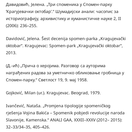
Давидовић, Јелена. „Три споменика у Спомен-парку
’Крагујевачки октобар’.“ Шумадијски анали: часопис за
историографију, архивистику и хуманистичке науке 2, II
(2006): 236–255.
Davidović, Jelena. Šest decenija spomen-parka „Kragujevački
oktobar“. Kragujevac: Spomen-park „Kragujevački oktobar“,
2013.
(Д.-ић) „Прича о херојима. Разговор са ауторима
награђених радова за уметничко обликовање гробница у
Спомен-парку.“ Светлост 19, 9. мај 1958.
Gojković, Milan (ur.). Kragujevac. Beograd, 1979.
Ivančević, Nataša. „Promjena tipologije spomeničkog
rješenja Vojina Bakića – Spomenik pobjedi revolucije naroda
Slavonije, Kamenska.“ ANALI GAA, XXXII–XXXV (2012– 2015):
32–33/34–35, 405–426.